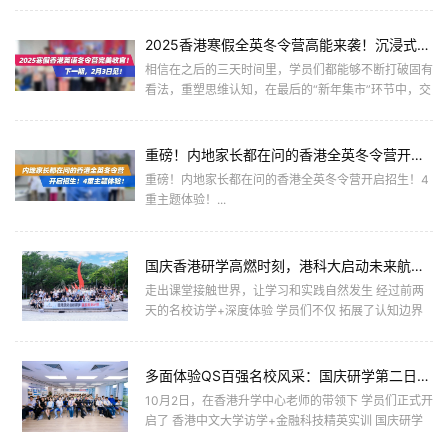
2025香港寒假全英冬令营高能来袭！沉浸式英文课堂，逐梦商业&科创之旅！
相信在之后的三天时间里，学员们都能够不断打破固有
看法，重塑思维认知，在最后的“新年集市”环节中，交
上一份满意的答卷！...
重磅！内地家长都在问的香港全英冬令营开启招生！4重主题体验！
重磅！内地家长都在问的香港全英冬令营开启招生！4
重主题体验！...
国庆香港研学高燃时刻，港科大启动未来航空领袖计划，共筑航空梦！
走出课堂接触世界，让学习和实践自然发生 经过前两
天的名校访学+深度体验 学员们不仅 拓展了认知边界
对名校的憧憬与向往也更加强烈 教育不是灌满一桶
水，而是点燃一把火 他们正...
多面体验QS百强名校风采：国庆研学第二日，深入港中大，感受名师课堂！
10月2日，在香港升学中心老师的带领下 学员们正式开
启了 香港中文大学访学+金融科技精英实训 国庆研学
第二日的精彩日程 金融科技FinTech未来前沿发展课程