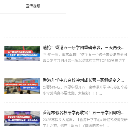
宣传视频
速抢！香港五一研学团重磅来袭，三天两夜，解锁世界名校学术体验！
"拒绝平庸，追求卓越！”这个五一带孩子来香港与全国
菁英少年共同开启一场沉浸式的世界TOP50名校访学
之旅。收获眼界、格局、视野上的蜕变和成长！...
香港升学中心名校冲刺成长营--寒假蜕变之旅完美收官！更多精彩暑假见！
既要好好玩，也要学得开心！来香港升学中心参加全英
冬令营简直不要太燃、太精彩！！！...
香港寒假名校研学再收官！五一研学团即将来袭，现开放报名！
2025寒假步入尾声，【香港升学中心▪寒假名校菁英研
学】之旅，也在上周画上了圆满的句号！...